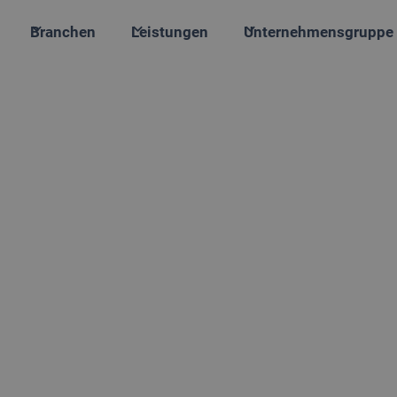
Branchen
Leistungen
Unternehmensgruppe
ttenservice
matten in Geschäfts- oder Wohngebäuden in