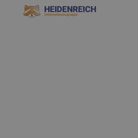
LEISTUNG
Schmutzfangma
Regelmäßiger Austausch und Reinigung von Schmutzfang
individuell festgelegten Intervallen.