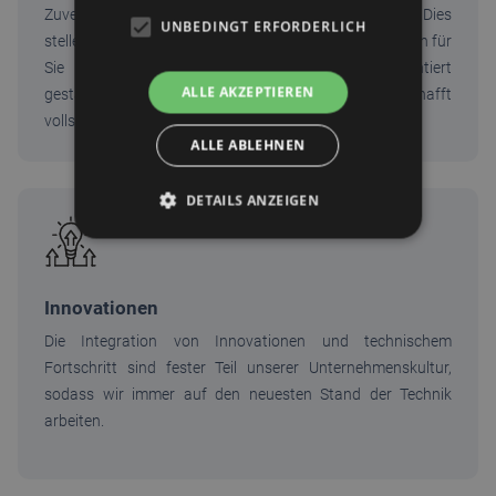
Zuverlässigkeit ist bei der Gebäudereinigung essenziell. Dies
UNBEDINGT ERFORDERLICH
stellen wir sicher, indem wir unser Leistungsversprechen für
Sie reaktionsfähig, termingerecht und ergebnisorientiert
ALLE AKZEPTIEREN
gestalten. Unserer digitale Zeiterfassung schafft
vollständige Transparenz und das in Echtzeit.
ALLE ABLEHNEN
DETAILS ANZEIGEN
Innovationen
Die Integration von Innovationen und technischem
Fortschritt sind fester Teil unserer Unternehmenskultur,
sodass wir immer auf den neuesten Stand der Technik
arbeiten.