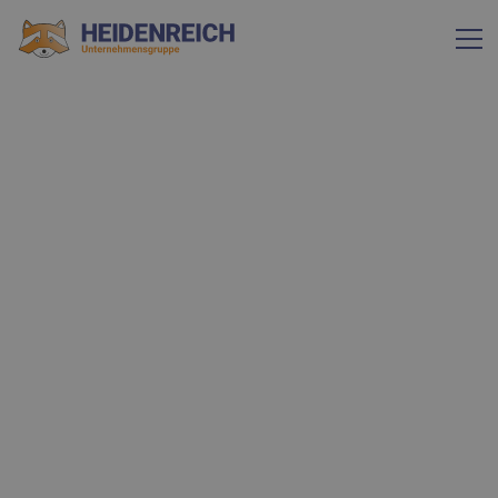
BRANCHEN
Thermen und
Erlebnisbäder
Wer auf der Suche nach Spaß, Action, Erholung und
Wellness ist, findet in Thermen und Erlebnisbädern den
perfekten Ort dafür. Zahlreiche Besucher jeden Alters
durchlaufen täglich den Badebetrieb. Eine umfassende
und hygienische Reinigung ist daher unerlässlich. Als
Experten bringen wir das nötige Wissen sowie das