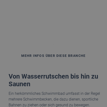
passende Equipment mit, um dafür zu sorgen, dass Ihre
Gäste sich sicher, wohl und gut aufgehoben fühlen –
und gerne wiederkommen.
MEHR INFOS ÜBER DIESE BRANCHE
Von Wasserrutschen bis hin zu
Saunen
Ein herkömmliches Schwimmbad umfasst in der Regel
mehrere Schwimmbecken, die dazu dienen, sportliche
Bahnen zu ziehen oder sich gesund zu bewegen.