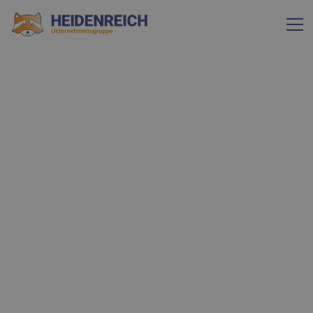
KARRIERE
Kommen Sie jetzt ins Team von
Heidenreich…
…und starten Sie Ihre Karriere mit Zukunft. Unsere
vielfältigen Stellenangebote halten für jeden
Anspruch und jede Qualifikation etwas bereit.
Entdecken Sie Ihre Aufstiegsmöglichkeiten und
lernen Sie Ihre Vorteile kennen. Bei Heidenreich sind
Sie der wichtigste Teil des Unternehmens.
Zu den Stellen