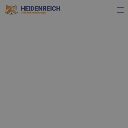
LEISTUNG
Reinraumreinigung
Spezielle Verfahren mit lückenloser Protokollierung zur
Reinigung von Reinräumen, die bei der Herstellung von
empfindlichen Produkten höchste Ansprüche an eine
hygienisch reine Umgebung stellen.