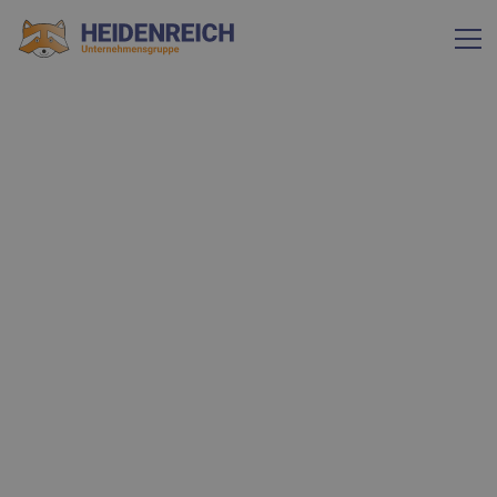
Datenschutz
Allgemein
Die folgenden Hinweise geben einen einfachen Überblick
darüber, was mit Ihren personenbezogenen Daten
passiert, wenn Sie unsere Website besuchen.
Personenbezogene Daten sind alle Daten, mit denen Sie
persönlich identifiziert werden können. Ausführliche
Informationen zum Thema Datenschutz entnehmen Sie
unserer unter diesem Text aufgeführten